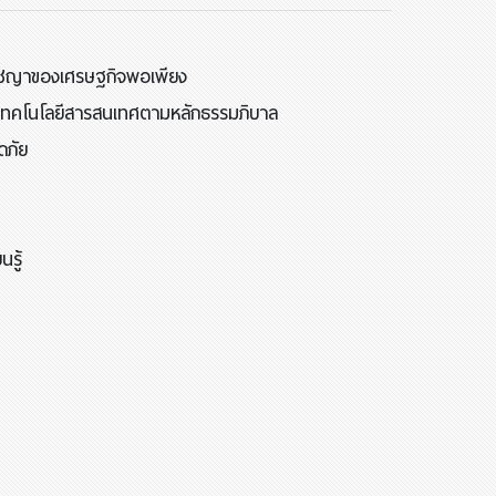
กปรัชญาของเศรษฐกิจพอเพียง
บเทคโนโลยีสารสนเทศตามหลักธรรมภิบาล
ดภัย
รู้